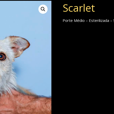
Scarlet
Porte Médio – Esterilizada –
REF:
489c169dbe33
Categorias:
Cadelas
,
Porte Médio