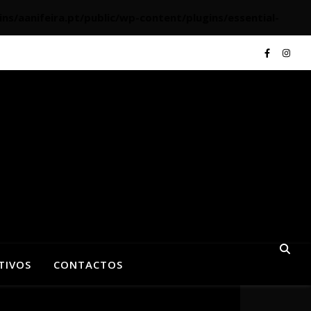
aanifeira.pt/public/wp-content/plugins/essential-
TIVOS
CONTACTOS