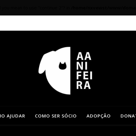
id you mean to use "continue 2"? in
/home/nxvewst/www/domains/
O AJUDAR
COMO SER SÓCIO
ADOPÇÃO
DONA