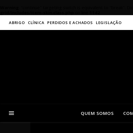
Warning
: "continue" targeting switch is equivalent to "break". D
grid/includes/item-skin.class.php
on line
1142
ABRIGO
CLÍNICA
PERDIDOS E ACHADOS
LEGISLAÇÃO
QUEM SOMOS
COM