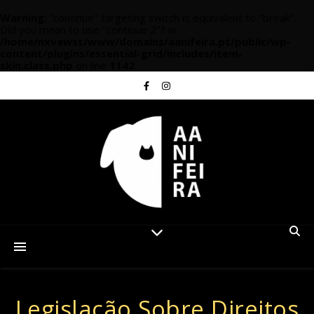
Warning
: "continue" targeting switch is equivalent to "break".
Did you mean to use "continue 2"? in
/home/nxvewst/www/domains/aanifeira.pt/public/wp-
content/plugins/essential-grid/includes/item-
skin.class.php
on line
1142
Legislação Sobre Direitos