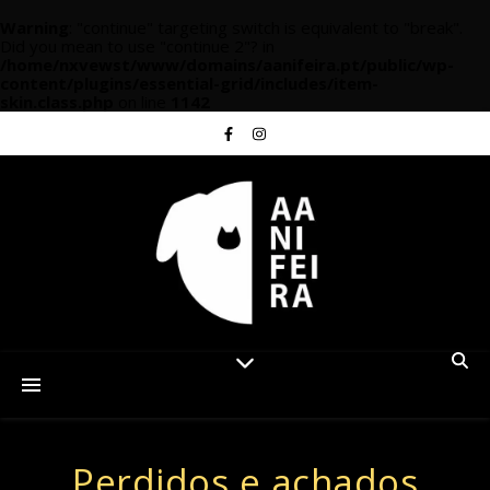
Warning
: "continue" targeting switch is equivalent to "break".
Did you mean to use "continue 2"? in
/home/nxvewst/www/domains/aanifeira.pt/public/wp-
content/plugins/essential-grid/includes/item-
skin.class.php
on line
1142
Perdidos e achados